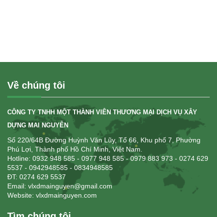
Về chúng tôi
CÔNG TY TNHH MỘT THÀNH VIÊN THƯƠNG MẠI DỊCH VỤ XÂY
DỰNG MAI NGUYỄN
Số 220/64B Đường Huỳnh Văn Lũy, Tổ 66, Khu phố 7, Phường
Phú Lợi, Thành phố Hồ Chí Minh, Việt Nam.
Hotline: 0932 948 585
- 0977 948 585 - 0979 883 973 - 0274 629
5537 - 0942948585 - 0834948585
ĐT: 0274 629 5537
Email: vlxdmainguyen@gmail.com
Website:
vlxdmainguyen.com
Tìm chúng tôi