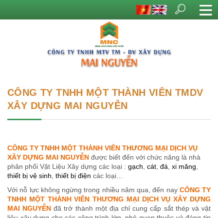
CÔNG TY TNHH MỘT THÀNH VIÊN TMDV
XÂY DỰNG MAI NGUYỄN
CÔNG TY TNHH M
Ộ
T THÀNH VIÊN TH
ƯƠ
NG MẠI D
Ị
CH V
Ụ
XÂY D
Ự
NG MAI NGUY
Ễ
N
được biết đến với chức năng là nhà
phân phối Vật Liệu Xây dựng các loại :
gạch
,
cát
,
đá
,
xi măng
,
thiết bị vệ sinh
,
thiết bị điện
các loại…
Với nỗ lực không ngừng trong nhiều năm qua, đến nay
CÔNG TY
TNHH M
Ộ
T THÀNH VIÊN TH
ƯƠ
NG MẠI D
Ị
CH V
Ụ
XÂY D
Ự
NG
MAI NGUY
Ễ
N
đã trở thành một địa chỉ cung cấp sắt thép và vật
liệu xây dựng cho các công trình lớn, nhỏ quen thuộc và đáng tin