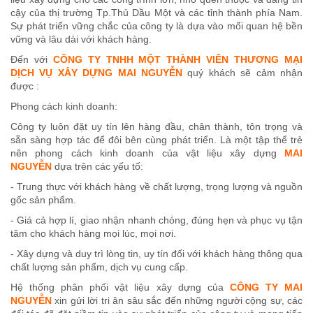
cậy của thị trường Tp.Thủ Dầu Một và các tỉnh thành phía Nam.
Sự phát triển vững chắc của công ty là dựa vào mối quan hệ bền
vững và lâu dài với khách hàng.
Đến với
CÔNG TY TNHH M
Ộ
T THÀNH VIÊN TH
ƯƠ
NG MẠI
D
Ị
CH V
Ụ
XÂY D
Ự
NG MAI NGUY
Ễ
N
quý khách sẽ cảm nhận
được :
Phong cách kinh doanh:
Công ty luôn đặt uy tín lên hàng đầu, chân thành, tôn trọng và
sẵn sàng hợp tác để đôi bên cùng phát triển. Là một tập thể trẻ
nên phong cách kinh doanh của vật liệu xây dựng
MAI
NGUYỄN
dựa trên các yếu tố:
- Trung thực với khách hàng về chất lượng, trọng lượng và nguồn
gốc sản phẩm.
- Giá cả hợp lí, giao nhận nhanh chóng, đúng hẹn và phục vụ tận
tâm cho khách hàng mọi lúc, mọi nơi.
- Xây dựng và duy trì lòng tin, uy tín đối với khách hàng thông qua
chất lượng sản phẩm, dịch vụ cung cấp.
Hệ thống phân phối vật liệu xây dựng của
CÔNG TY MAI
NGUYỄN
xin gửi lời tri ân sâu sắc đến những người cộng sự, các