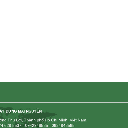
 Quốc hội Vương Đình Huệ
Để xây dựng thành công hệ sinh thái
dẫn chứng liên ...
công nghiệp ...
XÂY DỰNG MAI NGUYỄN
ng Phú Lợi, Thành phố Hồ Chí Minh, Việt Nam.
274 629 5537 - 0942948585 - 0834948585