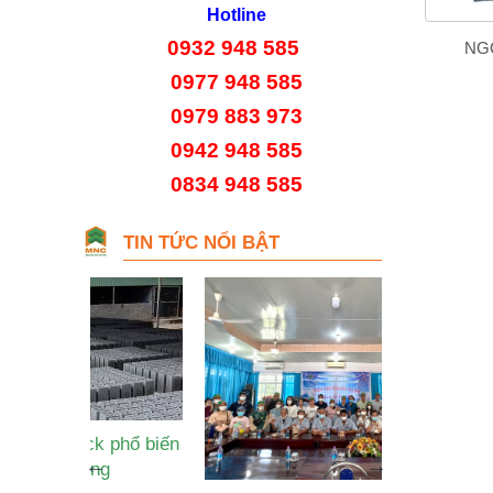
Hotline
0932 948 585
XUÂN TRÁNG MEN
NGÓI MÀU SÓNG NHỎ MỸ
NG
XUÂN MS007 (MÀU ĐỎ)
0977 948 585
0979 883 973
0942 948 585
0834 948 585
TIN TỨC NỔI BẬT
ock phổ biến
Cơ chế '
dựng
thiếu,