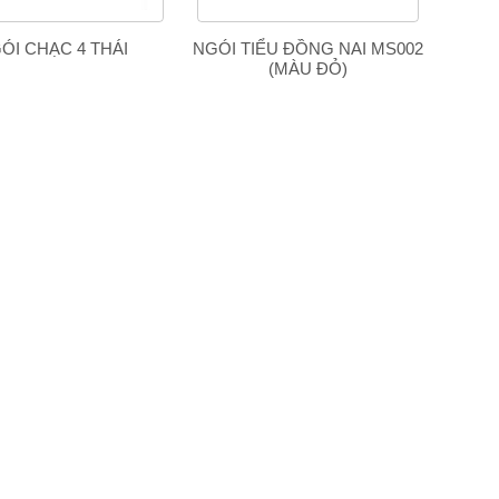
ÓI CHẠC 4 THÁI
NGÓI TIỂU ĐỒNG NAI MS002
NGÓI 
(MÀU ĐỎ)
Phát triển Kinh tế xanh vùng
Đông Nam Bộ