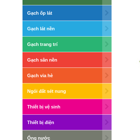
Gạch ốp lát
Gạch lát nền
Gạch trang trí
Gạch sân nền
Gạch vỉa hè
Ngói đất sét nung
Thiết bị vệ sinh
Thiết bị điện
Ống nước