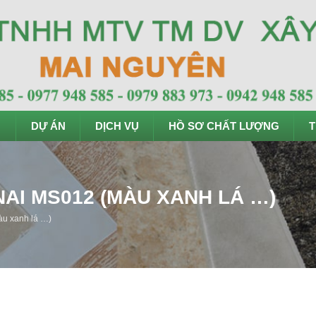
DỰ ÁN
DỊCH VỤ
HỒ SƠ CHẤT LƯỢNG
T
AI MS012 (MÀU XANH LÁ …)
àu xanh lá …)