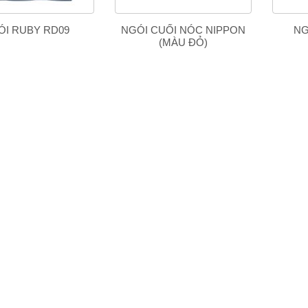
ÓI RUBY RD09
NGÓI CUỐI NÓC NIPPON
NG
(MÀU ĐỎ)
mở hết cỡ', tiền không
Phát triển kinh tế gắn với bảo vệ
 sao không tiêu được?
môi trường