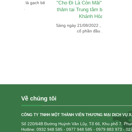
"Cho Đi Là Còn Mãi" Chuyến đi
ọi là gạch bê
Chủ tịch
...
thăm tại Trung tâm bảo trợ tỉnh
Khánh Hòa
Sáng ngày 21/08/2022 , BĐH Công ty
cổ phần đầu ...
Về chúng tôi
CÔNG TY TNHH MỘT THÀNH VIÊN THƯƠNG MẠI DỊCH VỤ 
Số 220/64B Đường Huỳnh Văn Lũy, Tổ 66, Khu phố 7, Phườ
Hotline: 0932 948 585
- 0977 948 585 - 0979 883 973 - 0