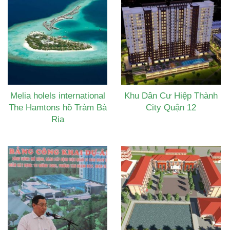
Melia holels international
Khu Dân Cư Hiệp Thành
The Hamtons hồ Tràm Bà
City Quận 12
Rịa