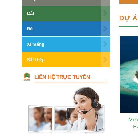
Cát
DỰ Á
Đá
Xi măng
Sắt thép
LIÊN HỆ TRỰC TUYẾN
Meli
H