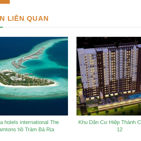
N LIÊN QUAN
a holels international The
Khu Dân Cư Hiệp Thành C
amtons hồ Tràm Bà Rịa
12