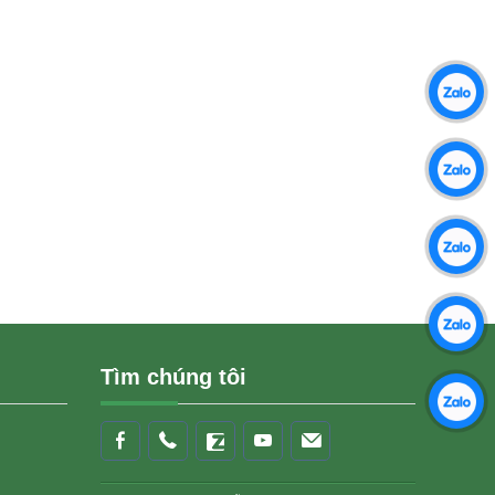
Gạch Trồng Cỏ Là Gì?
Gạch lát nền vỉa hè, sân vườn ngày
càng đóng ...
Tìm chúng tôi