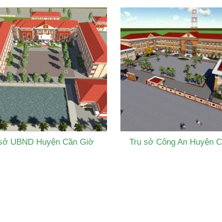
 sở UBND Huyện Cần Giờ
Trụ sở Công An Huyện C
kinh tế gắn với bảo vệ
Phát triển Kinh tế xanh vùng
môi trường
Đông Nam Bộ