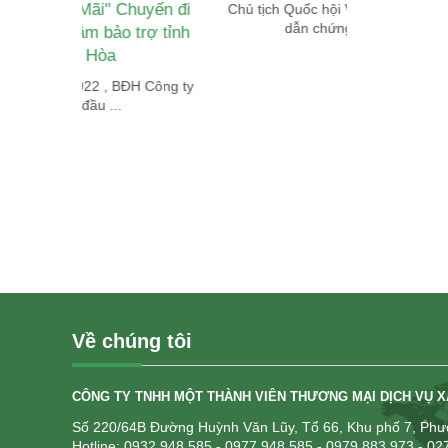
 Chuyến đi
Chủ tịch Quốc hội Vương Đình Huệ
Để xây dựng
dẫn chứng liên ...
c
o trợ tỉnh
BĐH Công ty
.
Về chúng tôi
CÔNG TY TNHH MỘT THÀNH VIÊN THƯƠNG MẠI DỊCH VỤ 
Số 220/64B Đường Huỳnh Văn Lũy, Tổ 66, Khu phố 7, Phườ
Hotline: 0932 948 585
- 0977 948 585 - 0979 883 973 - 0