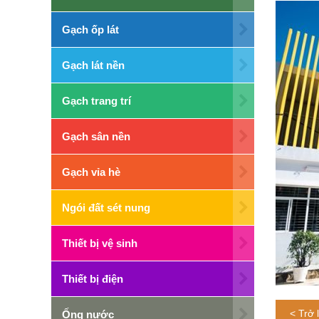
Gạch ốp lát
Gạch lát nền
Gạch trang trí
Gạch sân nền
Gạch vỉa hè
Ngói đất sét nung
Thiết bị vệ sinh
Thiết bị điện
< Trở l
Ống nước