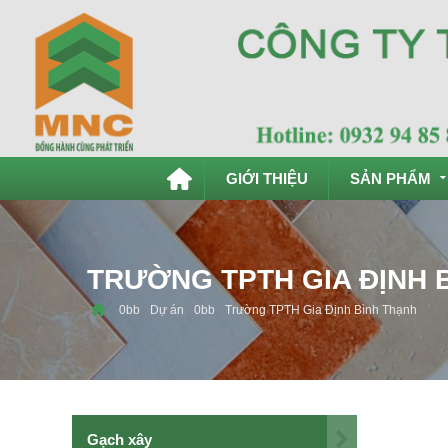
GIỚI THIỆU
SẢN PHẨM
Tiếng Việt
English
TRƯỜNG TPTH GIA ĐỊNH 
Dự án
Trường TPTH Gia Định Bình Thạnh
Gạch xây