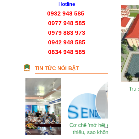
Hotline
0932 948 585
0977 948 585
0979 883 973
0942 948 585
0834 948 585
TIN TỨC NỔI BẬT
Trụ
Cơ chế 'mở hết cỡ', tiền không
Phát triển 
thiếu, sao không tiêu được?