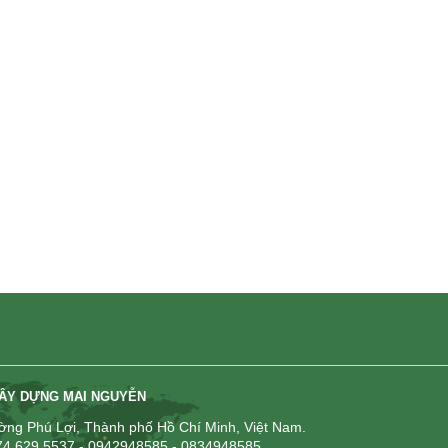
 thành công hệ sinh thái
Diễn đàn phát triển Kinh tế xanh vùng
ông nghiệp ...
Đông Nam ...
XÂY DỰNG MAI NGUYỄN
ng Phú Lợi, Thành phố Hồ Chí Minh, Việt Nam.
274 629 5537 - 0942948585 - 0834948585